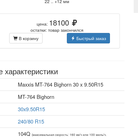
22 .. +12 мм
18100
цена:
остатки: товар закончился
В корзину
Быстрый заказ
е характеристики
Maxxis MT-764 Bighorn 30 x 9.50R15
MT-764 Bighorn
30x9.50R15
240/80 R15
104Q
(максимальная скорость: 160 км/ч или 100 миль/ч.