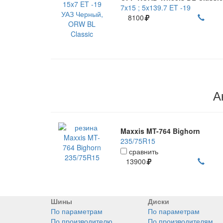
7x15 ; 5x139.7 ET -19
8100
А
Maxxis MT-764 Bighorn
235/75R15
сравнить
13900
Шины
Диски
По параметрам
По параметрам
По производителю
По производителям