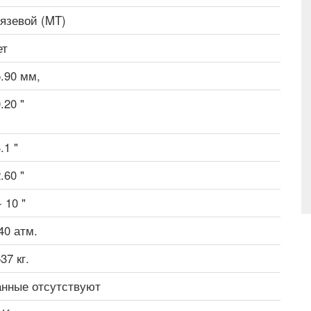
рязевой (MT)
ет
.90 мм,
.20 "
.1 "
.60 "
- 10 "
40 атм.
37 кг.
анные отсутствуют