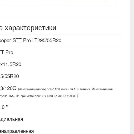
е характеристики
ooper STT Pro LT295/55R20
TT Pro
3x11.5R20
95/55R20
23/120Q
(максимальная скорость: 160 км/ч или 100 миль/ч. Максимальная
рузка 1550 кг. при установке 2-х шин на ось: 1400 кг. )
.0 "
адиальная
енаправленная