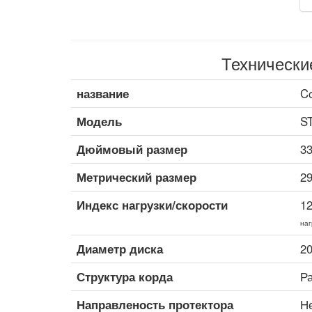
Технически
название
C
Модель
S
Дюймовый размер
3
Метрический размер
2
Индекс нагрузки/скорости
1
наг
Диаметр диска
20
Структура корда
Р
Направленость протектора
Н