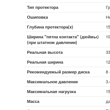
Тип протектора
Г
Ошиповка
Н
Глубина протектора(x)
15
Ширина "пятна контакта" (дюймы)
10
(при штатном давлении)
Реальная высота
33
Реальная ширина
12
Рекомендуемый размер диска
8 
Максимальное давление
3.
Максимальная нагрузка
15
Масса
д