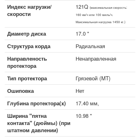
Индекс нагрузки/
121Q
(максимальная скорость:
скорости
160 км/ч или 100 миль/ч.
Максимальная нагрузка 1450 кг.)
Диаметр диска
17.0 "
Структура корда
Радиальная
Направленость
Ненаправленная
протектора
Тип протектора
Грязевой (MT)
Ошиповка
Нет
Глубина протектора(x)
17.40 мм,
Ширина "пятна
10.98 "
контакта" (дюймы) (при
штатном давлении)