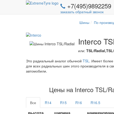
+7(495)9892259
заказать обратный звонок
Шины
По произво
Interco TS
или:
TSL/Radial,TSL
Это радиальный аналог обычной
TSL
. Имеет более
для всех радиальных шин этого производителя в св
автомобили.
Цены на Interco TSL/R
Все
R14
R15
R16
R16.5
высота
ширина
наименован