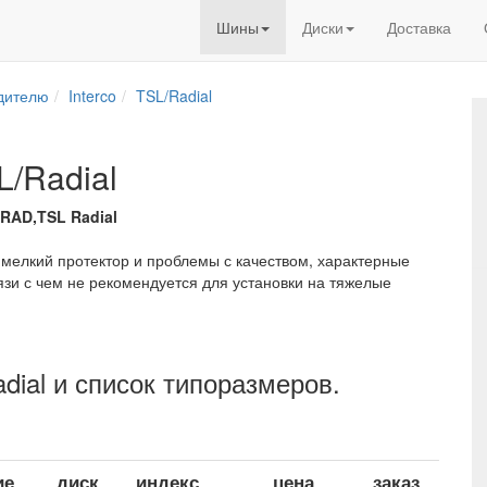
Шины
Диски
Доставка
дителю
Interco
TSL/Radial
L/Radial
/RAD,TSL Radial
 мелкий протектор и проблемы с качеством, характерные
язи с чем не рекомендуется для установки на тяжелые
adial и список типоразмеров.
ие
диск
индекс
цена
заказ