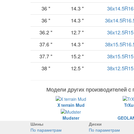
36 "
14.3 "
36x14.5R16
36 "
14.3 "
36x14.5R16.
36.2 "
12.7 "
36x12.5R15
37.6 "
14.3 "
38x15.5R16.
37.7 "
15.2 "
38x15.5R15
38 "
12.5 "
38x12.5R15
Модели других производителей c
X terrain Mud
TrXu
Mudster
GEOLAN
Шины
Диски
По параметрам
По параметрам