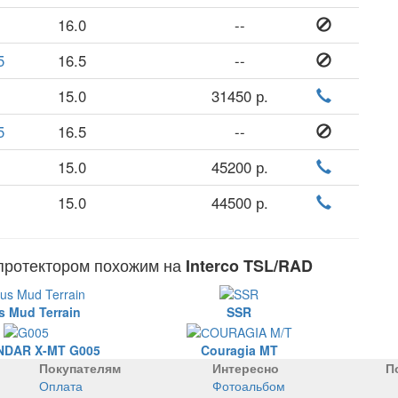
16.0
--
5
16.5
--
15.0
31450 р.
5
16.5
--
15.0
45200 р.
15.0
44500 р.
 протектором похожим на
Interco TSL/RAD
s Mud Terrain
SSR
DAR X-MT G005
Couragia MT
Покупателям
Интересно
П
Оплата
Фотоальбом