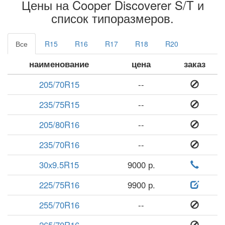
Цены на Cooper Discoverer S/T и
список типоразмеров.
Все
R15
R16
R17
R18
R20
наименование
цена
заказ
205/70R15
--
235/75R15
--
205/80R16
--
235/70R16
--
30x9.5R15
9000 р.
225/75R16
9900 р.
255/70R16
--