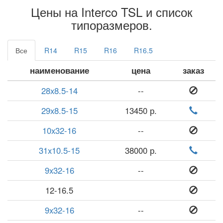
Цены на Interco TSL и список
типоразмеров.
Все
R14
R15
R16
R16.5
наименование
цена
заказ
28x8.5-14
--
29x8.5-15
13450 р.
10x32-16
--
31x10.5-15
38000 р.
9x32-16
--
12-16.5
9x32-16
--