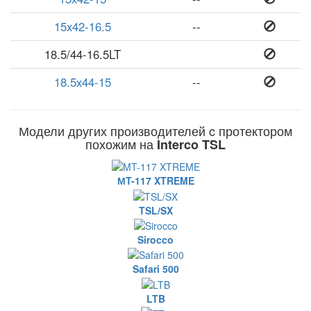
15x42-16.5
--
18.5/44-16.5LT
18.5x44-15
--
Модели других производителей c протектором
похожим на
Interco TSL
МT-117 XTREME
TSL/SX
Sirocco
Safari 500
LTB