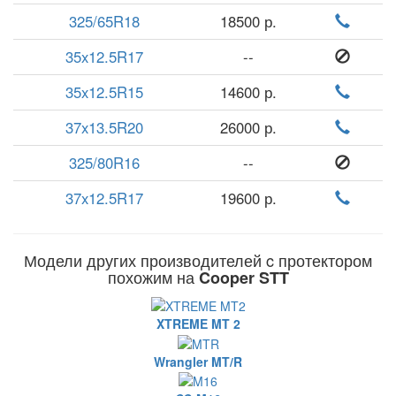
325/65R18
18500 р.
35x12.5R17
--
35x12.5R15
14600 р.
37x13.5R20
26000 р.
325/80R16
--
37x12.5R17
19600 р.
Модели других производителей c протектором
похожим на
Cooper STT
XTREME MT 2
Wrangler MT/R