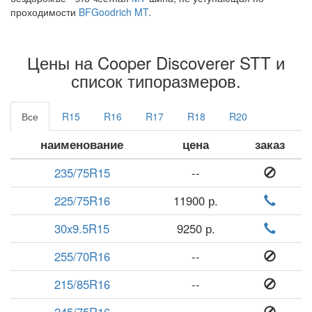
проходимости
BFGoodrich MT
.
Цены на Cooper Discoverer STT и
список типоразмеров.
Все
R15
R16
R17
R18
R20
наименование
цена
заказ
235/75R15
--
225/75R16
11900 р.
30x9.5R15
9250 р.
255/70R16
--
215/85R16
--