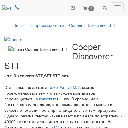
Toggl
?
navig
Шины
По производителю
Cooper
Discoverer STT
Cooper
Discoverer
STT
или:
Discoverer STT,STT,STT new
Эти шины, так же как и
Nokia Vattiva M/T
, можно
порекомендовать тем кто вынужден круглый год
перемещаться на
грязевых
шинах. В сравнении с
большинством аналогов, эта резина достаточно мягкая и
сохраняет эластичность при отрицательных температурах.
Однако, резина быстро изнашивается при езде по асфальту(~
40000 км) и замеченно что эти шины легко проколоть. На
бездорожъе - это честная
MT
шина, не уступающая по