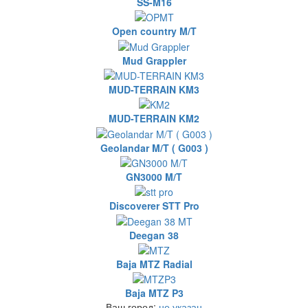
SS-M16
Open country M/T
Mud Grappler
MUD-TERRAIN KM3
MUD-TERRAIN KM2
Geolandar M/T ( G003 )
GN3000 M/T
Discoverer STT Pro
Deegan 38
Baja MTZ Radial
Baja MTZ P3
Ваш город:
не указан