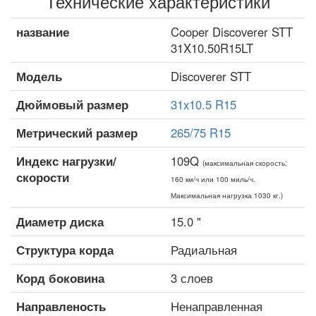
Технические характеристики
название
Cooper Discoverer STT
31X10.50R15LT
Модель
Discoverer STT
Дюймовый размер
31x10.5 R15
Метрический размер
265/75 R15
Индекс нагрузки/
109Q
(максимальная скорость:
скорости
160 км/ч или 100 миль/ч.
Максимальная нагрузка 1030 кг.)
Диаметр диска
15.0 "
Структура корда
Радиальная
Корд боковина
3 слоев
Направленость
Ненаправленная