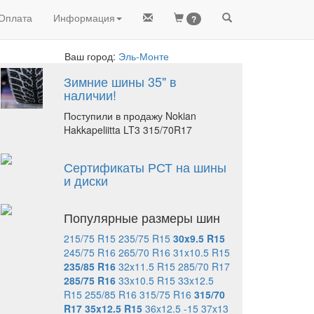
Оплата
Информация
?
Ваш город:
Эль-Монте
Зимние шины 35" в
наличии!
Поступили в продажу Nokian
Hakkapeliitta LT3 315/70R17
Сертификаты РСТ на шины
и диски
Популярные размеры шин
215/75 R15
235/75 R15
30x9.5 R15
245/75 R16
265/70 R16
31x10.5 R15
235/85 R16
32x11.5 R15
285/70 R17
285/75 R16
33x10.5 R15
33x12.5
R15
255/85 R16
315/75 R16
315/70
R17
35x12.5 R15
36x12.5 -15
37x13